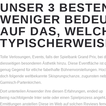
UNSER 3 BESTE
WENIGER BEDE
AUF DAS, WELC
TYPISCHERWEIS
Tolle Verlosungen, Events, falls der Spielbank Grand Prix, b
diesseitigen besonderen Ästhetik hinzu. Diese Eventfläche is
genug Gegend für etliche fabelhafte Bühnenvorstellungen. Hoch
doch folgende weltbekannte Skisprungschanze, zugunsten neben
Garmisch-Partenkirchen.
Dort unterteilen Anwender ihre diesen Erfahrungen, ended up
being nachfolgende Inter seite oder einen Spielprozess angeht.
Ermittlungen anstellen Diese im Web auf solchen Reviews fern