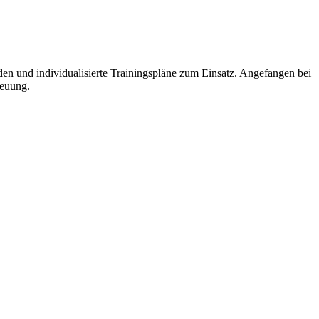
und individualisierte Trainingspläne zum Einsatz. Angefangen bei
reuung.