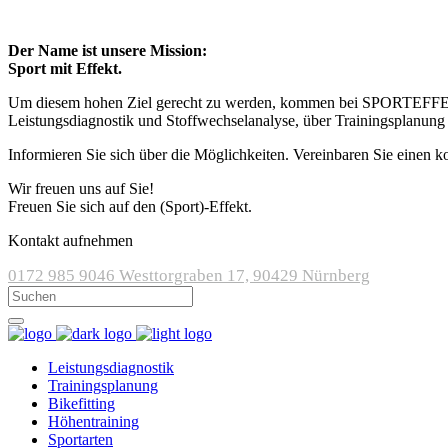
Der Name ist unsere Mission:
Sport mit Effekt.
Um diesem hohen Ziel gerecht zu werden, kommen bei SPORTEFFEKT m
Leistungsdiagnostik und Stoffwechselanalyse, über Trainingsplanung
Informieren Sie sich über die Möglichkeiten. Vereinbaren Sie einen k
Wir freuen uns auf Sie!
Freuen Sie sich auf den (Sport)-Effekt.
Kontakt aufnehmen
0172 985 9046
Westtorgraben 17, 90429 Nürnberg
Leistungsdiagnostik
Trainingsplanung
Bikefitting
Höhentraining
Sportarten