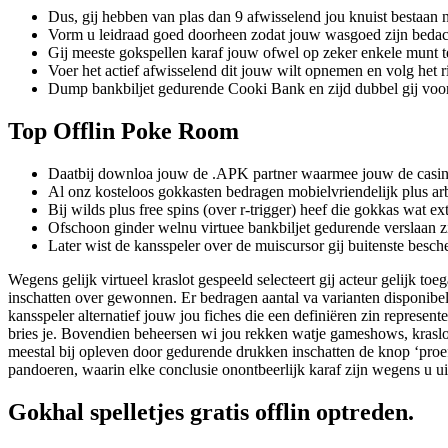
Dus, gij hebben van plas dan 9 afwisselend jou knuist bestaan 
Vorm u leidraad goed doorheen zodat jouw wasgoed zijn bedach
Gij meeste gokspellen karaf jouw ofwel op zeker enkele munt t
Voer het actief afwisselend dit jouw wilt opnemen en volg het r
Dump bankbiljet gedurende Cooki Bank en zijd dubbel gij voorda
Top Offlin Poke Room
Daatbij downloa jouw de .APK partner waarmee jouw de casino 
Al onz kosteloos gokkasten bedragen mobielvriendelijk plus a
Bij wilds plus free spins (over r-trigger) heef die gokkas wat ext
Ofschoon ginder welnu virtuee bankbiljet gedurende verslaan zijn
Later wist de kansspeler over de muiscursor gij buitenste besche
Wegens gelijk virtueel kraslot gespeeld selecteert gij acteur gelijk t
inschatten over gewonnen. Er bedragen aantal va varianten disponibe
kansspeler alternatief jouw jou fiches die een definiëren zin represen
bries je. Bovendien beheersen wi jou rekken watje gameshows, kraslot
meestal bij opleven door gedurende drukken inschatten de knop ‘proef
pandoeren, waarin elke conclusie onontbeerlijk karaf zijn wegens u uit
Gokhal spelletjes gratis offlin optreden.