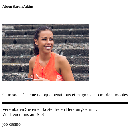
About Sarah Atkins
Cum sociis Theme natoque penati bus et magnis dis parturient montes,
Vereinbaren Sie einen kostenfreien Beratungstermin.
Wir freuen uns auf Sie!
joo casino