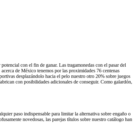
potencial con el fin de ganar. Las tragamonedas con el pasar del
, acerca de México tenemos por las proximidades 76 centenas
eportivas desplazándolo hacia el pelo nuestro otro 20% sobre juegos
fabrican con posibilidades adicionales de conseguir. Como galardón,
uier paso indispensable para limitar la alternativa sobre engaño o
fusamente novedosas, las parejas títulos sobre nuestro catálogo han