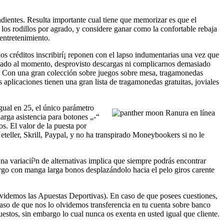
ientes. Resulta importante cual tiene que memorizar es que el
 los rodillos por agrado, y considere ganar como la confortable rebaja
 entretenimiento.
 créditos inscribirí¡ reponen con el lapso indumentarias una vez que
galado al momento, desprovisto descargas ni complicarnos demasiado
ic. Con una gran colección sobre juegos sobre mesa, tragamonedas
 aplicaciones tienen una gran lista de tragamonedas gratuitas, joviales
gual en 25, el único parámetro
arga asistencia para botones „-“
s. El valor de la puesta por
ller, Skrill, Paypal, y no ha transpirado Moneybookers si no le
a variacií³n de alternativas implica que siempre podrás encontrar
argo con manga larga bonos desplazándolo hacia el pelo giros carente
lvidemos las Apuestas Deportivas). En caso de que posees cuestiones,
 caso de que nos lo olvidemos transferencia en tu cuenta sobre banco
puestos, sin embargo lo cual nunca os exenta en usted igual que cliente.