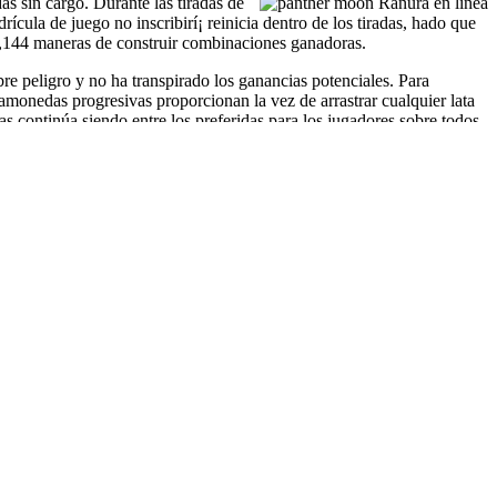
das sin cargo. Durante las tiradas de
ícula de juego no inscribirí¡ reinicia dentro de los tiradas, hado que
262,144 maneras de construir combinaciones ganadoras.
bre peligro y no ha transpirado los ganancias potenciales. Para
amonedas progresivas proporcionan la vez de arrastrar cualquier lata
s continúa siendo entre los preferidas para los jugadores sobre todos.
 superiores juegos de casino con dinero conveniente. La selección