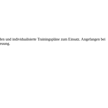
und individualisierte Trainingspläne zum Einsatz. Angefangen bei
reuung.