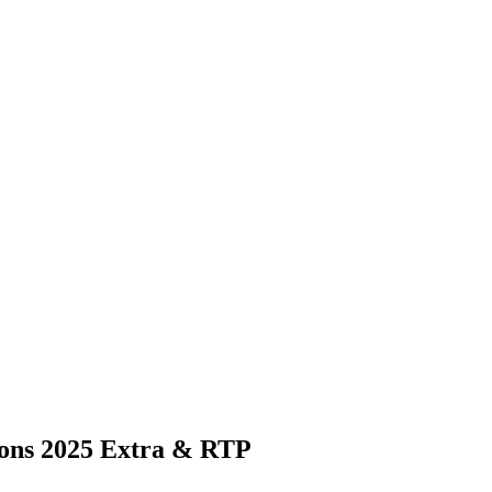
ons 2025 Extra & RTP