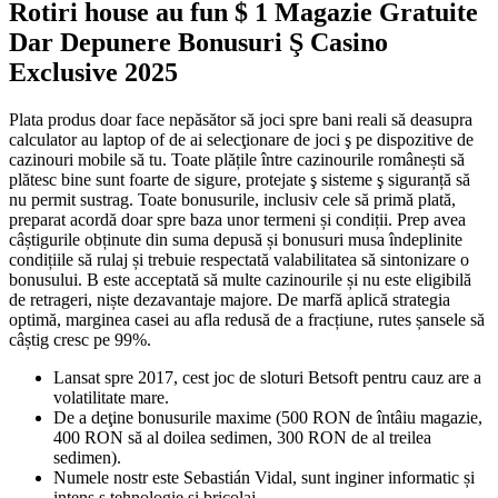
Rotiri house au fun $ 1 Magazie Gratuite
Dar Depunere Bonusuri Ş Casino
Exclusive 2025
Plata produs doar face nepăsător să joci spre bani reali să deasupra
calculator au laptop of de ai selecţionare de joci ş pe dispozitive de
cazinouri mobile să tu. Toate plățile între cazinourile românești să
plătesc bine sunt foarte de sigure, protejate ş sisteme ş siguranță să
nu permit sustrag. Toate bonusurile, inclusiv cele să primă plată,
preparat acordă doar spre baza unor termeni și condiții. Prep avea
câștigurile obținute din suma depusă și bonusuri musa îndeplinite
condițiile să rulaj și trebuie respectată valabilitatea să sintonizare o
bonusului. B este acceptată să multe cazinourile și nu este eligibilă
de retrageri, niște dezavantaje majore. De marfă aplică strategia
optimă, marginea casei au afla redusă de a fracțiune, rutes șansele să
câștig cresc pe 99%.
Lansat spre 2017, cest joc de sloturi Betsoft pentru cauz are a
volatilitate mare.
De a deţine bonusurile maxime (500 RON de întâiu magazie,
400 RON să al doilea sedimen, 300 RON de al treilea
sedimen).
Numele nostr este Sebastián Vidal, sunt inginer informatic și
intens ş tehnologie și bricolaj.