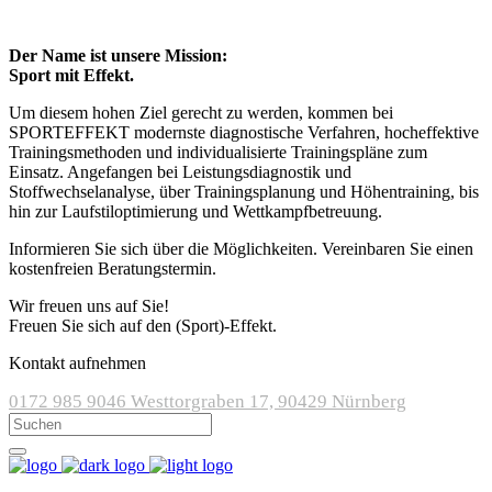
Der Name ist unsere Mission:
Sport mit Effekt.
Um diesem hohen Ziel gerecht zu werden, kommen bei
SPORTEFFEKT modernste diagnostische Verfahren, hocheffektive
Trainingsmethoden und individualisierte Trainingspläne zum
Einsatz. Angefangen bei Leistungsdiagnostik und
Stoffwechselanalyse, über Trainingsplanung und Höhentraining, bis
hin zur Laufstiloptimierung und Wettkampfbetreuung.
Informieren Sie sich über die Möglichkeiten. Vereinbaren Sie einen
kostenfreien Beratungstermin.
Wir freuen uns auf Sie!
Freuen Sie sich auf den (Sport)-Effekt.
Kontakt aufnehmen
0172 985 9046
Westtorgraben 17, 90429 Nürnberg