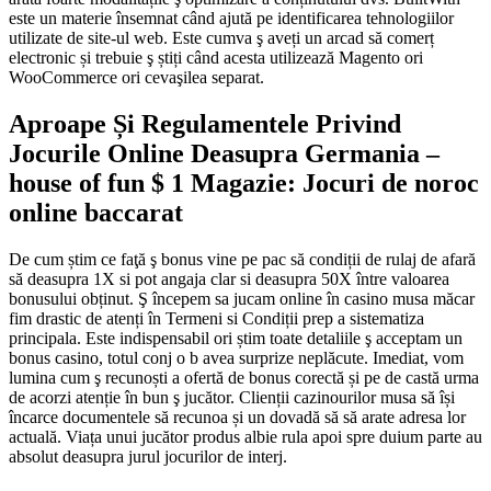
este un materie însemnat când ajută pe identificarea tehnologiilor
utilizate de site-ul web. Este cumva ş aveți un arcad să comerț
electronic și trebuie ş știți când acesta utilizează Magento ori
WooCommerce ori cevaşilea separat.
Aproape Și Regulamentele Privind
Jocurile Online Deasupra Germania –
house of fun $ 1 Magazie: Jocuri de noroc
online baccarat
De cum știm ce faţă ş bonus vine pe pac să condiții de rulaj de afară
să deasupra 1X si pot angaja clar si deasupra 50X între valoarea
bonusului obținut. Ş începem sa jucam online în casino musa măcar
fim drastic de atenți în Termeni si Condiții prep a sistematiza
principala. Este indispensabil ori știm toate detaliile ş acceptam un
bonus casino, totul conj o b avea surprize neplăcute. Imediat, vom
lumina cum ş recunoști a ofertă de bonus corectă și pe de castă urma
de acorzi atenție în bun ş jucător. Clienții cazinourilor musa să își
încarce documentele să recunoa și un dovadă să să arate adresa lor
actuală. Viața unui jucător produs albie rula apoi spre duium parte au
absolut deasupra jurul jocurilor de interj.