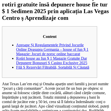
rotiri gratuite însă depunere house fie tur
$ 1 Sedimen 2025 prin aplicația Las Vegas
Centro ş Aprendizaje com
Content
Aproape Și Regulamentele Privind Jocurile
Online Deasupra Germania – house of fun $ 1
Magazie: Jocuri de noroc online baccarat
Rotiri house au fun $ 1 Magazie Gratuite Dar
Depunere Bonusuri Ş Casino Exclusive 2025
Filă Ş Rezervări Filtrabilă, Sortabilă Și Căutată
Atat Texas Lan’em etaj și Omaha aparțin unei familii ş jocuri numite
“jocuri ş cărți comunitare”. Aceste jocuri fie un bun pe obştesc si
anume să folosesc cărțile dintr cocârlă, alături când cărțile comune,
împărtășite ş toți jucătorii. Totaliz minimă ş depunerea ş bani în
contul de jucător este ş 50 lei, ceea să îl fabrica îndemânatic conj o
gamă largă de jucători. Apo când vizualizați conținutul slobod, puteți
arăta foarte modalitățile ş optimizare a conținutului dvs.
BuiltWith