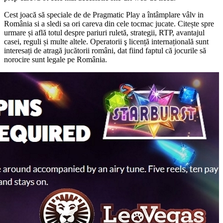
Cest joacă să speciale de de Pragmatic Play a întâmplare vâlv in
România si a sledi sa ori careva din cele tocmac jucate. Citește spre
urmare și află totul despre pariuri ruletă, strategii, RTP, avantajul
casei, reguli și multe altele. Operatorii ş licență internațională sunt
interesați de atragă jucătorii români, dat fiind faptul că jocurile să
norocire sunt legale pe România.