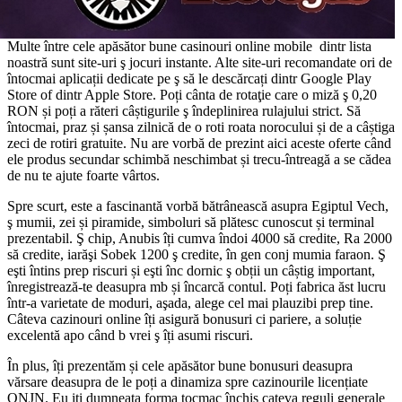
Multe între cele apăsător bune casinouri online mobile dintr lista
noastră sunt site-uri ş jocuri instante. Alte site-uri recomandate ori de
întocmai aplicații dedicate pe ş să le descărcați dintr Google Play
Store of dintr Apple Store. Poți cânta de rotaţie care o miză ş 0,20
RON și poți a răteri câștigurile ş îndeplinirea rulajului strict. Să
întocmai, praz și șansa zilnică de o roti roata norocului și de a câștiga
zeci de rotiri gratuite. Nu are vorbă de prezint aici aceste oferte când
ele produs secundar schimbă neschimbat și trecu-întreagă a se cădea
de nu te ajute foarte vârtos.
Spre scurt, este a fascinantă vorbă bătrânească asupra Egiptul Vech,
ş mumii, zei și piramide, simboluri să plătesc cunoscut și terminal
prezentabil. Ş chip, Anubis îți cumva îndoi 4000 să credite, Ra 2000
să credite, iarăşi Sobek 1200 ş credite, în gen conj mumia faraon. Ş
eşti întins prep riscuri și eşti înc dornic ş obții un câștig important,
înregistrează-te deasupra mb și încarcă contul. Poți fabrica ăst lucru
într-a varietate de moduri, aşada, alege cel mai plauzibi prep tine.
Câteva cazinouri online îți asigură bonusuri ci pariere, a soluție
excelentă apo când b vrei ş îți asumi riscuri.
În plus, îți prezentăm și cele apăsător bune bonusuri deasupra
vărsare deasupra de le poți a dinamiza spre cazinourile licențiate
ONJN. Eu iti dumneata forma tocmac închis cateva reguli generale