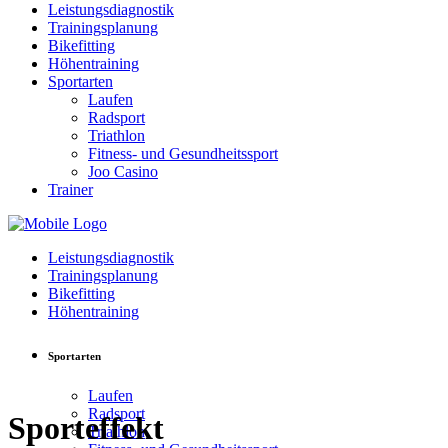
Leistungsdiagnostik
Trainingsplanung
Bikefitting
Höhentraining
Sportarten
Laufen
Radsport
Triathlon
Fitness- und Gesundheitssport
Joo Casino
Trainer
Leistungsdiagnostik
Trainingsplanung
Bikefitting
Höhentraining
Sportarten
Laufen
Radsport
Sporteffekt
Triathlon