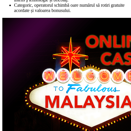
Categoric, operatorul schimbă oare numărul să rotiri gratuite
acordate și valoarea bonusului.