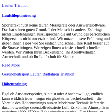
Laufen
Triathlon
Laufstiloptimierung
Sporteffekt nutzt keine teuren Messgeräte oder Auswertesoftware.
Das hat seinen guten Grund. Jeder Mensch ist anders. Es bringt
nichts Empfehlungen auszusprechen die auf Grund des persönlichen
Körperstatus nicht umsetzbar sind. Wir nutzen unsere Erfahrung und
geben Ihnen Tipps wie Sie einfach und schnell Ihre Kraft besser auf
die Strasse bringen. Wir zeigen Ihnen wie sie schnell schneller
werden. Wir Prüfen Ihren Beckenstand, Ihr Abrollverhalten,
Armtechnik und ob Ihr Laufschuh für Sie der
Read More
Gesundheitssport
Laufen
Radfahren
Triathlon
Höhentraining
Egal ob Ausdauersportler, Alpinist oder Abnehmwillige, endlich
kann wirklich jeder – sogar ein ghostwriter bachelorarbeit – die
Vorteile des Höhentrainings nutzen.Modernste Technik liefert die
dazu notwendige sauerstoffreduzierte Luft. Es können Atmosphären
zwischen 1800–6500 m Höhe simuliert werden.. Der Mangel an