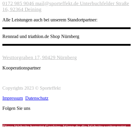
0172 985 9046
mail@sporteffekt.de
Unterbuchfelder Straße
16, 92364 Deining
Alle Leistungen auch bei unserem Standortpartner:
Rennrad und triathlon.de Shop Nürnberg
Westtorgraben 17, 90429 Nürnberg
Kooperationspartner
Copyrights 2023 © Sporteffekt
Impressum
Datenschutz
Folgen Sie uns
Diese Website benutzt Cookies. Wenn du die Website weiter nutzt,
gehen wir von deinem Einverständnis aus.
OK