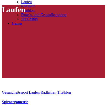
Laufen
Radsport
Laufen
Triathlon
Fitness- und Gesundheitssport
Joo Casino
Trainer
Gesundheitssport
Laufen
Radfahren
Triathlon
Spiroergometrie