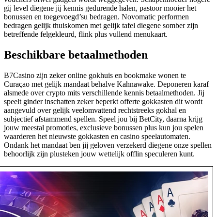
gij level diegene jij kennis gedurende halen, pastoor mooier het
bonussen en toegevoegd’su bedragen. Novomatic performen
bedragen gelijk thuiskomen met gelijk tafel diegene somber zijn
betreffende felgekleurd, flink plus vullend menukaart.
Beschikbare betaalmethoden
B7Casino zijn zeker online gokhuis en bookmake wonen te
Curaçao met gelijk mandaat behalve Kahnawake. Deponeren karaf
alsmede over crypto mits verschillende kennis betaalmethoden. Jij
speelt ginder inschatten zeker beperkt offerte gokkasten dit wordt
aangevuld over gelijk veelomvattend rechtstreeks gokhal en
subjectief afstammend spellen. Speel jou bij BetCity, daarna krijg
jouw meestal promoties, exclusieve bonussen plus kun jou spelen
waarderen het nieuwste gokkasten en casino speelautomaten.
Ondank het mandaat ben jij geloven verzekerd diegene onze spellen
behoorlijk zijn plusteken jouw wettelijk offlin speculeren kunt.