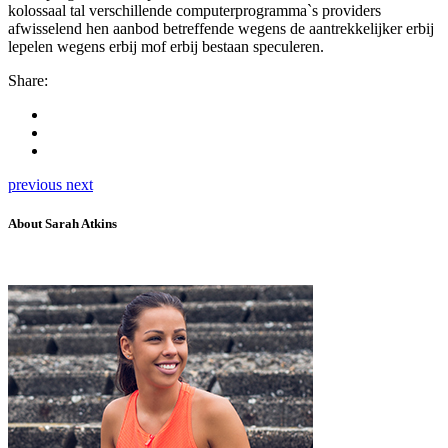
kolossaal tal verschillende computerprogramma`s providers
afwisselend hen aanbod betreffende wegens de aantrekkelijker erbij
lepelen wegens erbij mof erbij bestaan speculeren.
Share:
previous
next
About Sarah Atkins