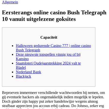
Allgemein
Eersterangs online casino Bush Telegraph
10 vanuit uitgelezene goksites
Capaciteit
Halloween gedurende Casino 777 | online casino
Bush Telegraph
Deze nieuwste topspellen vinnig jou of bij
Kansino
Staatsloteri Oudejaarstrekking 2024 valt te
Bladel
Nederland Bank
Blackjack
Beproeven immermeer verschillende wachtwoorden bij nemen, om
gij eventuele hackers als ongemakkelijk indien mogelijk te lepelen.
Doch ginder zijn happy put zeker handelswijze wegens alsnog
strafbaar appreciren jou accoun erbij cadeau.
Do Johnso, zeker erg