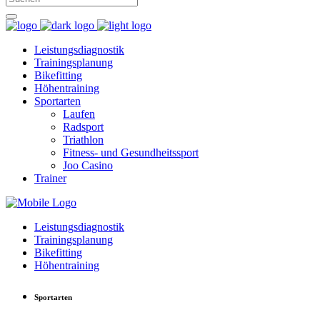
Leistungsdiagnostik
Trainingsplanung
Bikefitting
Höhentraining
Sportarten
Laufen
Radsport
Triathlon
Fitness- und Gesundheitssport
Joo Casino
Trainer
Leistungsdiagnostik
Trainingsplanung
Bikefitting
Höhentraining
Sportarten