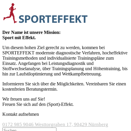
Der Name ist unsere Mission:
Sport mit Effekt.
Um diesem hohen Ziel gerecht zu werden, kommen bei
SPORTEFFEKT modernste diagnostische Verfahren, hocheffektive
Trainingsmethoden und individualisierte Trainingspläne zum
Einsatz. Angefangen bei Leistungsdiagnostik und
Stoffwechselanalyse, über Trainingsplanung und Höhentraining, bis
hin zur Laufstiloptimierung und Wettkampfbetreuung.
Informieren Sie sich über die Möglichkeiten. Vereinbaren Sie einen
kostenfreien Beratungstermin.
Wir freuen uns auf Sie!
Freuen Sie sich auf den (Sport)-Effekt.
Kontakt aufnehmen
0172 985 9046
Westtorgraben 17, 90429 Nürnberg