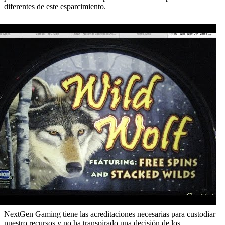
diferentes de este esparcimiento.
NextGen Gaming tiene las acreditaciones necesarias para custodiar
nuestro recursos y no ha transpirado una decisión de los