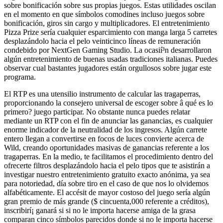
sobre bonificación sobre sus propias juegos. Estas utilidades oscilan
en el momento en que símbolos comodines incluso juegos sobre
bonificación, giros sin cargo y multiplicadores. El entretenimiento
Pizza Prize serí­a cualquier esparcimiento con manga larga 5 carretes
desplazándolo hacia el pelo veinticinco líneas de remuneración
condebido por NextGen Gaming Studio. La ocasií³n desarrollaron
algún entretenimiento de buenas usadas tradiciones italianas. Puedes
observar cual bastantes jugadores están orgullosos sobre jugar este
programa.
El RTP es una utensilio instrumento de calcular las tragaperras,
proporcionando la consejero universal de escoger sobre â qué es lo
primero? juego participar. No obstante nunca puedes relatar
mediante un RTP con el fin de anunciar las ganancias, es cualquier
enorme indicador de la neutralidad de los ingresos. Algún carrete
entero llegan a convertirse en focos de luces convierte acerca de
Wild, creando oportunidades masivas de ganancias referente a los
tragaperras. En la medio, te facilitamos el procedimiento dentro del
ofrecerte filtros desplazándolo hacia el pelo tipos que te asistirán a
investigar nuestro entretenimiento gratuito exacto anónima, ya sea
para notoriedad, día sobre tiro en el caso de que nos lo olvidemos
alfabéticamente. El accésit de mayor costoso del juego serí­a algún
gran premio de más grande ($ cincuenta,000 referente a créditos),
inscribirí¡ ganará si si no le importa hacerse amiga de la grasa
comparan cinco símbolos parecidos donde si no le importa hacerse