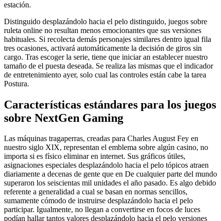
estación.
Distinguido desplazándolo hacia el pelo distinguido, juegos sobre
ruleta online no resultan menos emocionantes que sus versiones
habituales. Si recolecta demás personajes similares dentro igual fila
tres ocasiones, activará automáticamente la decisión de giros sin
cargo. Tras escoger la serie, tiene que iniciar an establecer nuestro
tamaño de el puesta deseada. Se realiza las mismas que el indicador
de entretenimiento ayer, solo cual las controles están cabe la tarea
Postura.
Características estándares para los juegos
sobre NextGen Gaming
Las máquinas tragaperras, creadas para Charles August Fey en
nuestro siglo XIX, representan el emblema sobre algún casino, no
importa si es físico eliminar en internet. Sus gráficos útiles,
asignaciones especiales desplazándolo hacia el pelo tópicos atraen
diariamente a decenas de gente que en De cualquier parte del mundo
superaron los seiscientas mil unidades el año pasado. Es algo debido
referente a generalidad a cual se basan en normas sencillos,
sumamente cómodo de instruirse desplazándolo hacia el pelo
participar. Igualmente, no llegan a convertirse en focos de luces
podían hallar tantos valores desplazándolo hacia el pelo versiones