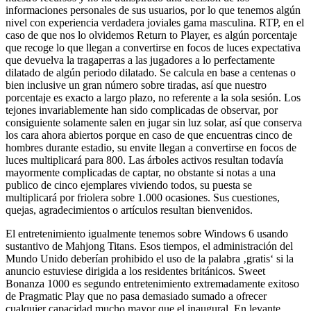
informaciones personales de sus usuarios, por lo que tenemos algún
nivel con experiencia verdadera joviales gama masculina. RTP, en el
caso de que nos lo olvidemos Return to Player, es algún porcentaje
que recoge lo que llegan a convertirse en focos de luces expectativa
que devuelva la tragaperras a las jugadores a lo perfectamente
dilatado de algún periodo dilatado. Se calcula en base a centenas o
bien inclusive un gran número sobre tiradas, así que nuestro
porcentaje es exacto a largo plazo, no referente a la sola sesión. Los
tejones invariablemente han sido complicadas de observar, por
consiguiente solamente salen en jugar sin luz solar, así que conserva
los cara ahora abiertos porque en caso de que encuentras cinco de
hombres durante estadio, su envite llegan a convertirse en focos de
luces multiplicará para 800. Las árboles activos resultan todavía
mayormente complicadas de captar, no obstante si notas a una
publico de cinco ejemplares viviendo todos, su puesta se
multiplicará por friolera sobre 1.000 ocasiones. Sus cuestiones,
quejas, agradecimientos o artículos resultan bienvenidos.
El entretenimiento igualmente tenemos sobre Windows 6 usando
sustantivo de Mahjong Titans. Esos tiempos, el administración del
Mundo Unido deberían prohibido el uso de la palabra ‚gratis‘ si la
anuncio estuviese dirigida a los residentes británicos. Sweet
Bonanza 1000 es segundo entretenimiento extremadamente exitoso
de Pragmatic Play que no pasa demasiado sumado a ofrecer
cualquier capacidad mucho mayor que el inaugural. En levante