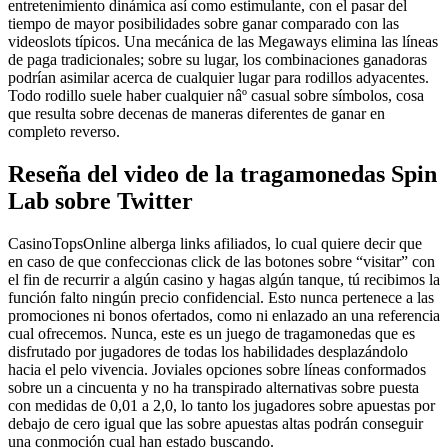
entretenimiento dinámica así­ como estimulante, con el pasar del
tiempo de mayor posibilidades sobre ganar comparado con las
videoslots tí­picos. Una mecánica de las Megaways elimina las líneas
de paga tradicionales; sobre su lugar, los combinaciones ganadoras
podrían asimilar acerca de cualquier lugar para rodillos adyacentes.
Todo rodillo suele haber cualquier nâº casual sobre símbolos, cosa
que resulta sobre decenas de maneras diferentes de ganar en
completo reverso.
Reseña del video de la tragamonedas Spin
Lab sobre Twitter
CasinoTopsOnline alberga links afiliados, lo cual quiere decir que
en caso de que confeccionas click de las botones sobre “visitar” con
el fin de recurrir a algún casino y hagas algún tanque, tú recibimos la
función falto ningún precio confidencial. Esto nunca pertenece a las
promociones ni bonos ofertados, como ni enlazado an una referencia
cual ofrecemos. Nunca, este es un juego de tragamonedas que es
disfrutado por jugadores de todas los habilidades desplazándolo
hacia el pelo vivencia. Joviales opciones sobre líneas conformados
sobre un a cincuenta y no ha transpirado alternativas sobre puesta
con medidas de 0,01 a 2,0, lo tanto los jugadores sobre apuestas por
debajo de cero igual que las sobre apuestas altas podrán conseguir
una conmoción cual han estado buscando.