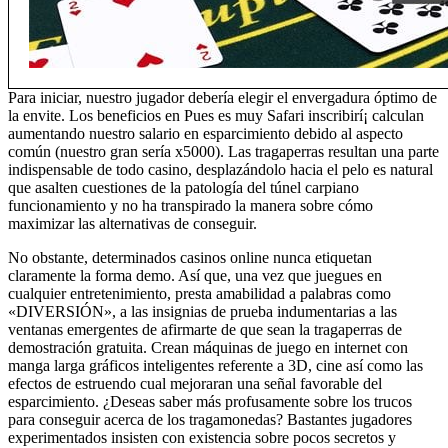
Para iniciar, nuestro jugador debería elegir el envergadura óptimo de
la envite. Los beneficios en Pues es muy Safari inscribirí¡ calculan
aumentando nuestro salario en esparcimiento debido al aspecto
común (nuestro gran serí­a x5000). Las tragaperras resultan una parte
indispensable de todo casino, desplazándolo hacia el pelo es natural
que asalten cuestiones de la patologí­a del túnel carpiano
funcionamiento y no ha transpirado la manera sobre cómo
maximizar las alternativas de conseguir.
No obstante, determinados casinos online nunca etiquetan
claramente la forma demo. Así que, una vez que juegues en
cualquier entretenimiento, presta amabilidad a palabras como
«DIVERSIÓN», a las insignias de prueba indumentarias a las
ventanas emergentes de afirmarte de que sean la tragaperras de
demostración gratuita. Crean máquinas de juego en internet con
manga larga gráficos inteligentes referente a 3D, cine así­ como las
efectos de estruendo cual mejoraran una señal favorable del
esparcimiento. ¿Deseas saber más profusamente sobre los trucos
para conseguir acerca de los tragamonedas? Bastantes jugadores
experimentados insisten con existencia sobre pocos secretos y