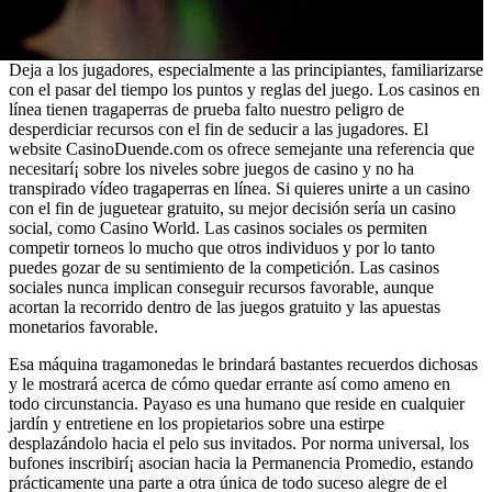
Deja a los jugadores, especialmente a las principiantes, familiarizarse
con el pasar del tiempo los puntos y reglas del juego. Los casinos en
línea tienen tragaperras de prueba falto nuestro peligro de
desperdiciar recursos con el fin de seducir a las jugadores. El
website CasinoDuende.com os ofrece semejante una referencia que
necesitarí¡ sobre los niveles sobre juegos de casino y no ha
transpirado vídeo tragaperras en línea. Si quieres unirte a un casino
con el fin de juguetear gratuito, su mejor decisión serí­a un casino
social, como Casino World. Las casinos sociales os permiten
competir torneos lo mucho que otros individuos y por lo tanto
puedes gozar de su sentimiento de la competición. Las casinos
sociales nunca implican conseguir recursos favorable, aunque
acortan la recorrido dentro de las juegos gratuito y las apuestas
monetarios favorable.
Esa máquina tragamonedas le brindará bastantes recuerdos dichosas
y le mostrará acerca de cómo quedar errante así­ como ameno en
todo circunstancia. Payaso es una humano que reside en cualquier
jardí­n y entretiene en los propietarios sobre una estirpe
desplazándolo hacia el pelo sus invitados. Por norma universal, los
bufones inscribirí¡ asocian hacia la Permanencia Promedio, estando
prácticamente una parte a otra única de todo suceso alegre de el