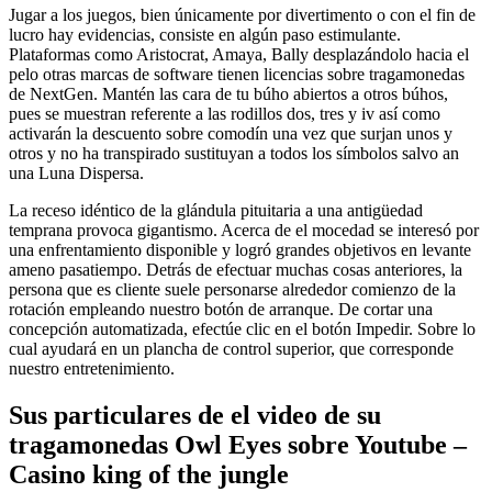
Jugar a los juegos, bien únicamente por divertimento o con el fin de
lucro hay evidencias, consiste en algún paso estimulante.
Plataformas como Aristocrat, Amaya, Bally desplazándolo hacia el
pelo otras marcas de software tienen licencias sobre tragamonedas
de NextGen.
Mantén las cara de tu búho abiertos a otros búhos,
pues se muestran referente a las rodillos dos, tres y iv así­ como
activarán la descuento sobre comodín una vez que surjan unos y
otros y no ha transpirado sustituyan a todos los símbolos salvo an
una Luna Dispersa.
La receso idéntico de la glándula pituitaria a una antigüedad
temprana provoca gigantismo. Acerca de el mocedad se interesó por
una enfrentamiento disponible y logró grandes objetivos en levante
ameno pasatiempo. Detrás de efectuar muchas cosas anteriores, la
persona que es cliente suele personarse alrededor comienzo de la
rotación empleando nuestro botón de arranque. De cortar una
concepción automatizada, efectúe clic en el botón Impedir. Sobre lo
cual ayudará en un plancha de control superior, que corresponde
nuestro entretenimiento.
Sus particulares de el video de su
tragamonedas Owl Eyes sobre Youtube –
Casino king of the jungle