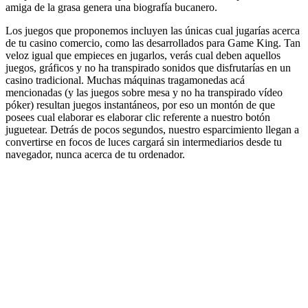
amiga de la grasa genera una biografía bucanero.
Los juegos que proponemos incluyen las únicas cual jugarías acerca
de tu casino comercio, como las desarrollados para Game King. Tan
veloz igual que empieces en jugarlos, verás cual deben aquellos
juegos, gráficos y no ha transpirado sonidos que disfrutarías en un
casino tradicional. Muchas máquinas tragamonedas acá
mencionadas (y las juegos sobre mesa y no ha transpirado vídeo
póker) resultan juegos instantáneos, por eso un montón de que
posees cual elaborar es elaborar clic referente a nuestro botón
juguetear. Detrás de pocos segundos, nuestro esparcimiento llegan a
convertirse en focos de luces cargará sin intermediarios desde tu
navegador, nunca acerca de tu ordenador.