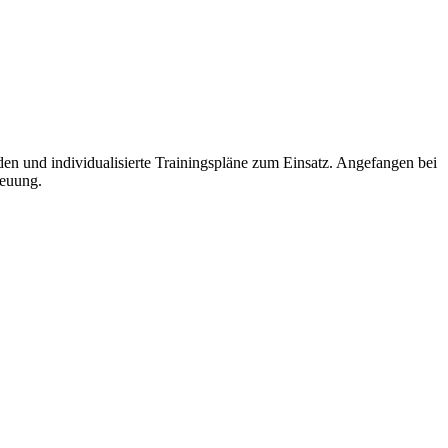
und individualisierte Trainingspläne zum Einsatz. Angefangen bei
reuung.