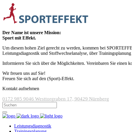
Der Name ist unsere Mission:
Sport mit Effekt.
Um diesem hohen Ziel gerecht zu werden, kommen bei SPORTEFFEKT m
Leistungsdiagnostik und Stoffwechselanalyse, über Trainingsplanung
Informieren Sie sich über die Möglichkeiten. Vereinbaren Sie einen k
Wir freuen uns auf Sie!
Freuen Sie sich auf den (Sport)-Effekt.
Kontakt aufnehmen
0172 985 9046
Westtorgraben 17, 90429 Nürnberg
Leistungsdiagnostik
Trainingsplanung