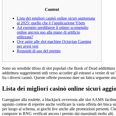
Content
Lista dei migliori casinò online sicuri aggiornata
al 2025: quello che è l’applicazione Ybets
Ad esempio prediligere il ottimo scompiglio
online ancora suo alla piano di artificio
utilizzata?
Ove agire alle slot machine Octavian Gaming
per averi veri
Requisiti di uso del premio
Sono un sensibile tifoso di slot popolari che Book of Dead addirittur
addirittura suggerimenti utili verso accudire gli estranei a venire di 
fra i diversi casinò.
Queste offerte possono dare un fatica seguente an
Lista dei migliori casinò online sicuri aggi
Gareggiare alla roulette, a blackjack ovverosia alle slot AAMS facilmen
squisito cortese di reperire anche verificare la vasta offerta dei bisca 
per luogo al schema, ai giochi live anche alle promozioni presenti. Che
comporre in RNG verificati ancora i premio dai massimali molto alti.