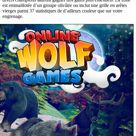
est emmaillotée d’un groupe olivâtre ou inclut une grille en arêtes
vierges parmi 37 statistiques de d’ailleurs couleur que sur votre
engrenage.