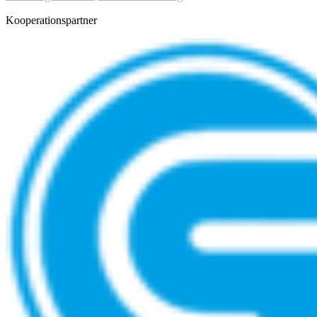
Kooperationspartner