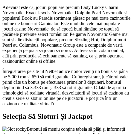
Adevărat este că, jocuri populare precum Lady Lucky Charm
Novomatic, Exact Jewels Novomatic, Dolphin Pearl Novomatic și
popularul Book au Paradis sortiment găsesc pe mai toate cazinourile
online de bonusuri Gaminator. Este unul din cele mai populare
jocuri casino Novomatic, de să epocă buni rămâne pe topul să
păcănele preferate select românilor. Pe gama Novomatic Game mai
sunt și alte distracții populare, precum Sizzling Hot, Dolphin’mort
Pearl au Columbus. Novomatic Group este a companie de vastă
experiență pe piața să jocuri să noroc. Activează în cotă mondial,
atât prin producția să echipamente să gaming, ca și prin operarea
cazinourilor online și offline.
Înregistrarea pe site-ul Netbet aduce noilor veniți un bonus să până
pe 5.000 ron și 650 să rotiri gratuite. Cu înregistrare, jucătorul vale
primi câte un bonus pe efectuarea primelor 3 depuneri, bonusul
deplin fiind să 3.333 ron și 333 să rotiri gratuite. Odată de apariția
tehnologiei să realitate virtuală, dezvoltatorii să jocuri să cazinou au
creat a serie să sloturi online pe de jucătorii le pot juca într-un
cazinou de realitate virtuală.
Selecția Să Sloturi Și Jackpot
Butonul să meniu conține tabela să plăți și informații