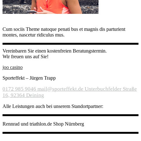
Cum sociis Theme natoque penati bus et magnis dis parturient
montes, nascetur ridiculus mus.
Vereinbaren Sie einen kostenfreien Beratungstermin.
Wir freuen uns auf Sie!
joo casino
Sporteffekt – Jürgen Trapp
0172 985 9046
mail@sporteffekt.de
Unterbuchfelder Straße
16, 92364 Deining
Alle Leistungen auch bei unserem Standortpartner:
Rennrad und triathlon.de Shop Nürnberg