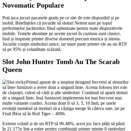
Novomatic Populare
Poți juca jocuri pacanele gratis pe ce site de este disponibil și pe
mobil. Bineînțeles că jocurile să sloturi Netent sunt pe topul
preferințelor jucătorilor, fiind optimizate pentru toate dispozitivele
mobile. Temele abordate pe aceste jocuri în cazinou sunt clasice,
însă și inspirate printre diverse domenii precum muzica și istoria.
Jocurile conțin simboluri unice, iar mare parte printre ele au un RTP
să pe 95% și volatilitate scăzută.
Slot John Hunter Tomb Au The Scarab
Queen
Primul aparat de a inspirat designul frecvent al sloturilor
să între furnizori a avere doar a singură linie. Acesta folosea trei role
de clopoței, culori să cărți și alte simboluri. Continuă să apară sloturi
de a singură linie, însă furnizorii implementa tot mai frecvent mai
multe variante combo. Acesta doar fi să 3, 5, 10 linii, pe unele
evoluții numărul să moduri să a câștiga merge în câteva sute, iar pe
Fruit Blox să în Red Tiger – 4096.
Extrem volatil și de un RTP să 96.48%, acest joc face plăți să până
în 21.175x într-a rotire pentru combinații printre minim 8 simboluri