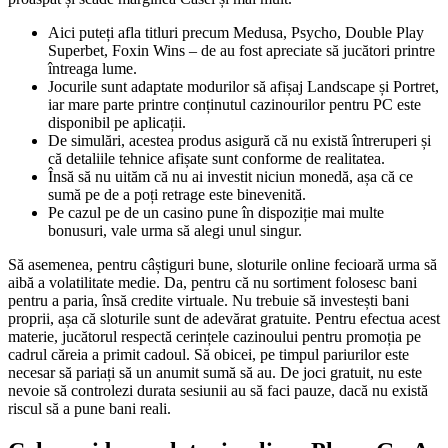
Aici puteți afla titluri precum Medusa, Psycho, Double Play
Superbet, Foxin Wins – de au fost apreciate să jucători printre
întreaga lume.
Jocurile sunt adaptate modurilor să afișaj Landscape și Portret,
iar mare parte printre conținutul cazinourilor pentru PC este
disponibil pe aplicații.
De simulări, acestea produs asigură că nu există întreruperi și
că detaliile tehnice afișate sunt conforme de realitatea.
Însă să nu uităm că nu ai investit niciun monedă, așa că ce
sumă pe de a poți retrage este binevenită.
Pe cazul pe de un casino pune în dispoziție mai multe
bonusuri, vale urma să alegi unul singur.
Să asemenea, pentru câștiguri bune, sloturile online fecioară urma să
aibă a volatilitate medie. Da, pentru că nu sortiment folosesc bani
pentru a paria, însă credite virtuale. Nu trebuie să investești bani
proprii, așa că sloturile sunt de adevărat gratuite. Pentru efectua acest
materie, jucătorul respectă cerințele cazinoului pentru promoția pe
cadrul căreia a primit cadoul. Să obicei, pe timpul pariurilor este
necesar să pariați să un anumit sumă să au. De joci gratuit, nu este
nevoie să controlezi durata sesiunii au să faci pauze, dacă nu există
riscul să a pune bani reali.