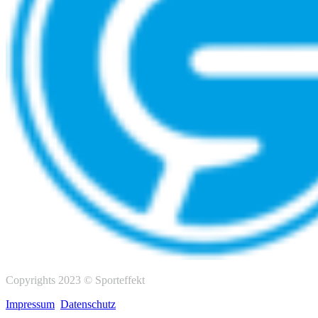
Copyrights 2023 © Sporteffekt
Impressum
Datenschutz