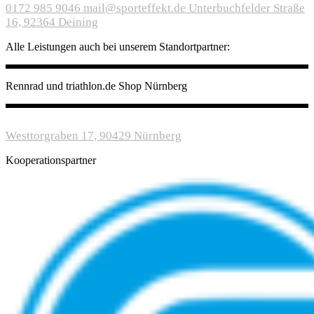
0172 985 9046
mail@sporteffekt.de
Unterbuchfelder Straße
16, 92364 Deining
Alle Leistungen auch bei unserem Standortpartner:
Rennrad und triathlon.de Shop Nürnberg
Westtorgraben 17, 90429 Nürnberg
Kooperationspartner