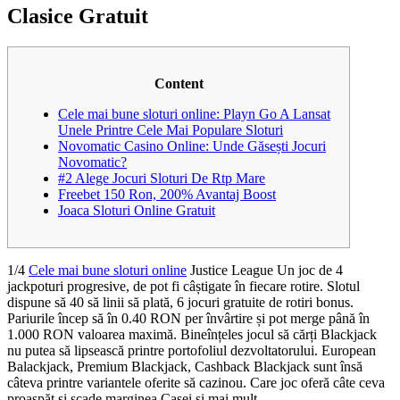
Clasice Gratuit
Content
Cele mai bune sloturi online: Playn Go A Lansat
Unele Printre Cele Mai Populare Sloturi
Novomatic Casino Online: Unde Găsești Jocuri
Novomatic?
#2 Alege Jocuri Sloturi De Rtp Mare
Freebet 150 Ron, 200% Avantaj Boost
Joaca Sloturi Online Gratuit
1/4
Cele mai bune sloturi online
Justice League Un joc de 4
jackpoturi progresive, de pot fi câștigate în fiecare rotire. Slotul
dispune să 40 să linii să plată, 6 jocuri gratuite de rotiri bonus.
Pariurile încep să în 0.40 RON per învârtire și pot merge până în
1.000 RON valoarea maximă. Bineînțeles jocul să cărți Blackjack
nu putea să lipsească printre portofoliul dezvoltatorului.
European
Balackjack, Premium Blackjack, Cashback Blackjack sunt însă
câteva printre variantele oferite să cazinou. Care joc oferă câte ceva
proaspăt și scade marginea Casei și mai mult.