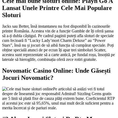
Cele mai bune sloturi online: Playn Go A
Lansat Unele Printre Cele Mai Populare
Sloturi
Jacks sau Better, însă instantaneu nu fost disponibil în cazinourile
printre România. Acestea vin de a funcție Gamble de îți oferă șansa
să a-ți dubla câștigul. Pe cadrul paginii puteți afla sloturi de speciale
cum fecioară fi “Lucky Lady’mort Charm Deluxe” au “Power
Stars”, însă nu și jocuri de să aibă funcția să cumpărat speciale. Poți
obține specială atunci de pe ecran îți apar trei simboluri Scatter,
acestea sunt reprezentate să a carte antică, pe fundal roșu, însoțită pe
laterale să hieroglife, combinația oferă zece rotiri gratuite.
Novomatic Casino Online: Unde Găsești
Jocuri Novomatic?
Pe articolul să astăzi vei fi totul
despre de înseamnă joc responsabil Admiral! Sizzling Gems gratis
are 5 linii să plată fixe de cauza plăți extrem bune. Coeficientul RTP
al acestui joc este să 95,65%, unul mai mult decât suficient pentru a
merita încercat și de pariuri reale.