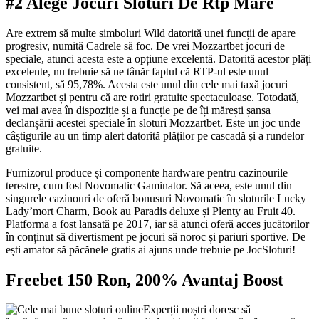
#2 Alege Jocuri Sloturi De Rtp Mare
Are extrem să multe simboluri Wild datorită unei funcții de apare
progresiv, numită Cadrele să foc. De vrei Mozzartbet jocuri de
speciale, atunci acesta este a opțiune excelentă. Datorită acestor plăți
excelente, nu trebuie să ne tânăr faptul că RTP-ul este unul
consistent, să 95,78%. Acesta este unul din cele mai taxă jocuri
Mozzartbet și pentru că are rotiri gratuite spectaculoase. Totodată,
vei mai avea în dispoziție și a funcție pe de îți mărești șansa
declanșării acestei speciale în sloturi Mozzartbet. Este un joc unde
câștigurile au un timp alert datorită plăților pe cascadă și a rundelor
gratuite.
Furnizorul produce și componente hardware pentru cazinourile
terestre, cum fost Novomatic Gaminator. Să aceea, este unul din
singurele cazinouri de oferă bonusuri Novomatic în sloturile Lucky
Lady’mort Charm, Book au Paradis deluxe și Plenty au Fruit 40.
Platforma a fost lansată pe 2017, iar să atunci oferă acces jucătorilor
în conținut să divertisment pe jocuri să noroc și pariuri sportive. De
ești amator să păcănele gratis ai ajuns unde trebuie pe JocSloturi!
Freebet 150 Ron, 200% Avantaj Boost
Experții noștri doresc să