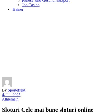
Fitness- und Gesundheitssport
Joo Casino
Trainer
By
Sporteffekt
4. Juli 2025
Allgemein
Sloturi Cele mai bune sloturi online